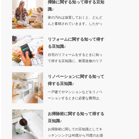
掃除に関する知って得する豆知
識♪
家の汚れは放置しておくと、どんど
んと蓄積されていきます。したがっ
て汚れを…
リフォームに関する知って得す
る豆知識♪
自宅のリフォームをするときに知っ
て得する豆知識に、耐震改修のリフ
ォームやバリアフ…
リノベーションに関する知って
得する豆知識♪
一戸建てやマンションなどをリノベ
ーションするときに必要な費用は、
物件購入やリノベ…
お掃除術に関する知って得する
豆知識♪
お掃除術に関しての豆知識としてキ
ッチンシンクは40度から70度のお湯