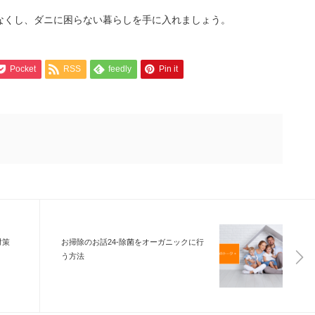
なくし、ダニに困らない暮らしを手に入れましょう。
Pocket
RSS
feedly
Pin it
対策
お掃除のお話24-除菌をオーガニックに行
う方法