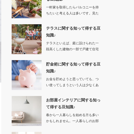
一軒家を取得したらバルコニーを持
ちたいと考える人は多いです。見た
目がお洒…
テラスに関する知って得する豆
知識♪
テラスといえば、庭に設けられた一
段高くした建物の一部で戸建て住宅
の庭が広いところ…
貯金術に関する知って得する豆
知識♪
お金を貯めようと思っていても、つ
い使ってしまうという人は少なくあ
りません。…
お部屋インテリアに関する知っ
て得する豆知識♪
春から一人暮らしを始める方も多い
かもしれません。一人暮らしのお部
屋という…