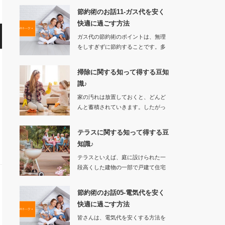
節約術のお話11-ガス代を安く
快適に過ごす方法
ガス代の節約術のポイントは、無理
をしすぎずに節約することです。多
くの労力を伴…
掃除に関する知って得する豆知
識♪
家の汚れは放置しておくと、どんど
んと蓄積されていきます。したがっ
て汚れを…
テラスに関する知って得する豆
知識♪
テラスといえば、庭に設けられた一
段高くした建物の一部で戸建て住宅
の庭が広いところ…
節約術のお話05-電気代を安く
快適に過ごす方法
皆さんは、電気代を安くする方法を