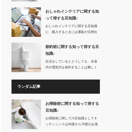
をためてから…
おしゃれインテリアに関する知
って得する豆知識♪
おしゃれインテリアに関する豆知識
に、購入するときには通販が活用出
来ます。…
節約術に関する知って得する豆
知識♪
生活をしているとどうしても、水道
代や電気代を節約することは難しく
なってしまいます…
ランダム記事
お掃除術に関する知って得する
豆知識♪
お掃除術に関しての豆知識としてキ
ッチンシンクは40度から70度のお湯
をためてから…