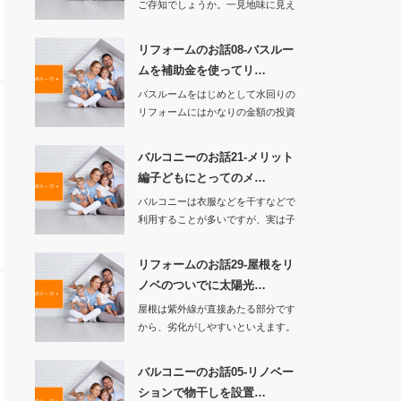
ご存知でしょうか。一見地味に見え
る節約術であ…
リフォームのお話08-バスルー
ムを補助金を使ってリ…
バスルームをはじめとして水回りの
リフォームにはかなりの金額の投資
が必要となります…
バルコニーのお話21-メリット
編子どもにとってのメ…
バルコニーは衣服などを干すなどで
利用することが多いですが、実は子
どもにとってもメ…
リフォームのお話29-屋根をリ
ノベのついでに太陽光…
屋根は紫外線が直接あたる部分です
から、劣化がしやすいといえます。
しかし常に確…
バルコニーのお話05-リノベー
ションで物干しを設置…