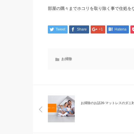
部屋の隅々までホコリを取り除く事で住処を
Tweet
Share
+1
Hatena
お掃除
お掃除のお話26-マットレスのダニ