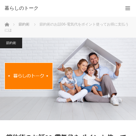
暮らしのトーク
ホーム
節約術
節約術のお話06-電気代をポイント使ってお得に支払う
には
節約術