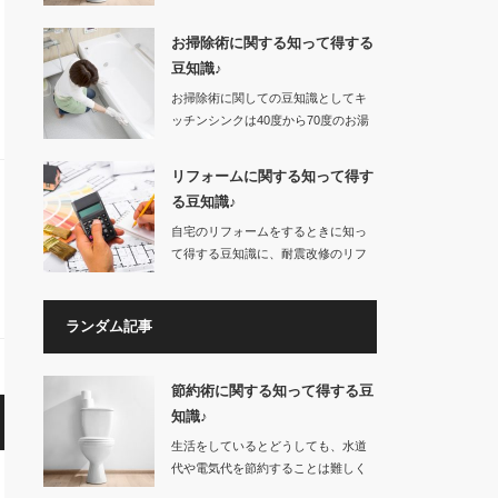
なってしまいます…
お掃除術に関する知って得する
豆知識♪
お掃除術に関しての豆知識としてキ
ッチンシンクは40度から70度のお湯
をためてから…
リフォームに関する知って得す
る豆知識♪
自宅のリフォームをするときに知っ
て得する豆知識に、耐震改修のリフ
ォームやバリアフ…
ランダム記事
節約術に関する知って得する豆
知識♪
生活をしているとどうしても、水道
代や電気代を節約することは難しく
なってしまいます…