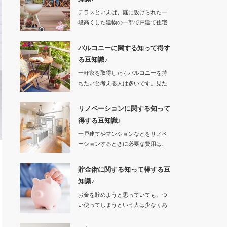
テラスといえば、庭に設けられた一
段高くした建物の一部で戸建て住宅
の庭が広いところ…
バルコニーに関する知って得す
る豆知識♪
一軒家を取得したらバルコニーを持
ちたいと考える人は多いです。見た
目がお洒…
リノベーションに関する知って
得する豆知識♪
一戸建てやマンションなどをリノベ
ーションするときに必要な費用は、
物件購入やリノベ…
貯金術に関する知って得する豆
知識♪
お金を貯めようと思っていても、つ
い使ってしまうという人は少なくあ
りません。…