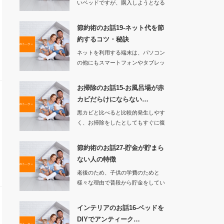
いベッドですが、購入しようとなる
と値段が張ること…
節約術のお話19-ネット代を節
約するコツ・秘訣
ネットを利用する端末は、パソコン
の他にもスマートフォンやタブレッ
トなどが存在して…
お掃除のお話15-お風呂場が赤
カビだらけにならない…
黒カビと比べると比較的発生しやす
く、お掃除をしたとしてもすぐに復
活してしまうのが…
節約術のお話27-貯金が貯まら
ない人の特徴
老後のため、子供の学費のためと
様々な理由で普段から貯金をしてい
る人は多いです。…
インテリアのお話16-ベッドを
DIYでアンティーク…