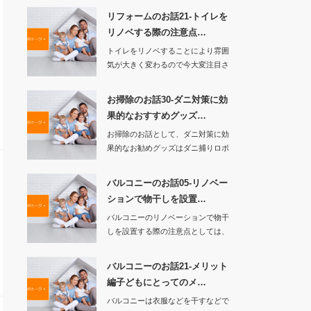
リフォームのお話21-トイレを
リノベする際の注意点…
トイレをリノベすることにより雰囲
気が大きく変わるので今大変注目さ
れていますが、そ…
お掃除のお話30-ダニ対策に効
果的なおすすめグッズ…
お掃除のお話として、ダニ対策に効
果的なお勧めグッズはダニ捕りロボ
です。ダニ捕…
バルコニーのお話05-リノベー
ションで物干しを設置…
バルコニーのリノベーションで物干
しを設置する際の注意点としては、
物干しの重さには…
バルコニーのお話21-メリット
編子どもにとってのメ…
バルコニーは衣服などを干すなどで