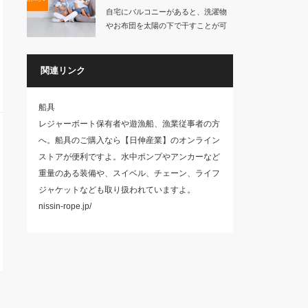
自宅にバルコニーがあると、洗濯物
やお布団を太陽の下で干すことが可
能になります。…
関連リンク
船具
レジャーボート保有者や遊漁船、漁業従事者の方
へ。船具のご購入なら【日伸産業】のオンライン
ストアが便利ですよ。水中ポンプやアンカーなど
重量のある装備や、スイベル、チェーン、ライフ
ジャケットなども取り扱われていますよ。
nissin-rope.jp/