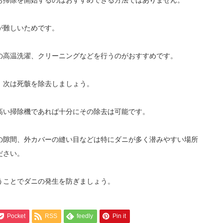
お掃除を開始するのはおすすめできる方法ではありません。
が難しいためです。
の高温洗濯、クリーニングなどを行うのがおすすめです。
、次は死骸を除去しましょう。
高い掃除機であれば十分にその除去は可能です。
の隙間、外カバーの縫い目などは特にダニが多く潜みやすい場所
ださい。
うことでダニの発生を防ぎましょう。
Pocket
RSS
feedly
Pin it