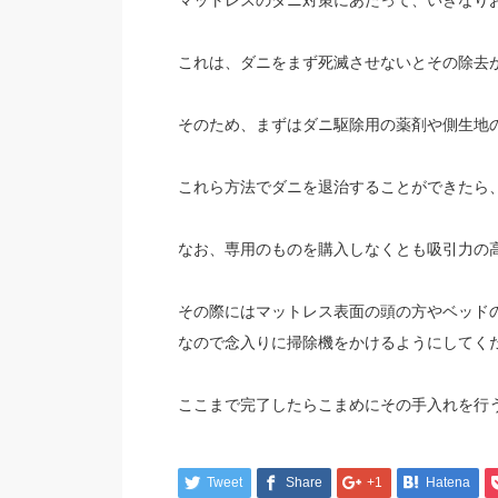
マットレスのダニ対策にあたって、いきなり
これは、ダニをまず死滅させないとその除去
そのため、まずはダニ駆除用の薬剤や側生地
これら方法でダニを退治することができたら
なお、専用のものを購入しなくとも吸引力の
その際にはマットレス表面の頭の方やベッド
なので念入りに掃除機をかけるようにしてく
ここまで完了したらこまめにその手入れを行
Tweet
Share
+1
Hatena