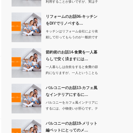
利用することが多いですが、実は子
どもにとってもメ…
リフォームのお話06-キッチン
をDIYでリノベする…
キッチンはリフォーム会社により依
頼して行ってもらうのが一般的です
が、DIYに興味…
節約術のお話14-食費を一人暮
らしで安く済ますには…
一人暮らしは自炊をすると食費の節
約になりますが、一人ということも
あり食材が使い切…
バルコニーのお話13-カフェ風
なインテリアにするに…
バルコニーをカフェ風インテリアに
するには、小物使いが肝心です。テ
ーブルとチェ…
バルコニーのお話19-メリット
編ペットにとってのメ…