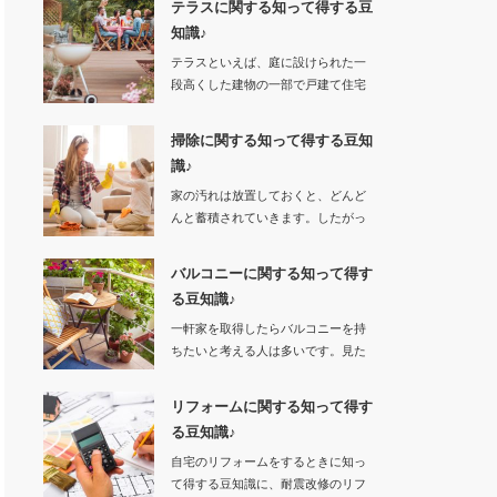
テラスに関する知って得する豆
知識♪
テラスといえば、庭に設けられた一
段高くした建物の一部で戸建て住宅
の庭が広いところ…
掃除に関する知って得する豆知
識♪
家の汚れは放置しておくと、どんど
んと蓄積されていきます。したがっ
て汚れを…
バルコニーに関する知って得す
る豆知識♪
一軒家を取得したらバルコニーを持
ちたいと考える人は多いです。見た
目がお洒…
リフォームに関する知って得す
る豆知識♪
自宅のリフォームをするときに知っ
て得する豆知識に、耐震改修のリフ