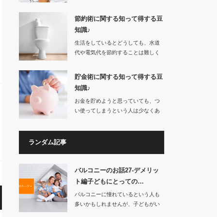
ォームやバリアフ…
節約術に関する知って得する豆
知識♪
生活をしているとどうしても、水道
代や電気代を節約することは難しく
なってしまいます…
貯金術に関する知って得する豆
知識♪
お金を貯めようと思っていても、つ
い使ってしまうという人は少なくあ
りません。…
ランダム記事
バルコニーのお話27-デメリッ
ト編子どもにとっての…
バルコニーに憧れているという人も
多いかもしれませんが、子どもがい
る家庭にとっては…