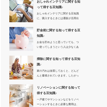
おしゃれインテリアに関する知
って得する豆知識♪
おしゃれインテリアに関する豆知識
に、購入するときには通販が活用出
来ます。…
貯金術に関する知って得する豆
知識♪
お金を貯めようと思っていても、つ
い使ってしまうという人は少なくあ
りません。…
掃除に関する知って得する豆知
識♪
家の汚れは放置しておくと、どんど
んと蓄積されていきます。したがっ
て汚れを…
リノベーションに関する知って
得する豆知識♪
一戸建てやマンションなどをリノベ
ーションするときに必要な費用は、