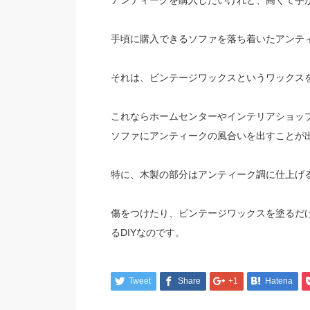
アンティークを購入したいけれど、高くて手が
手頃に購入できるソファを落ち着いたアンティ
それは、ビンテージワックスというワックス
これならホームセンターやインテリアショッ
ソファにアンティークの風合いを出すことが
特に、木製の部分はアンティーク調に仕上げ
傷をつけたり、ビンテージワックスを塗るだ
るDIYなのです。
Tweet
Share
+1
Hatena