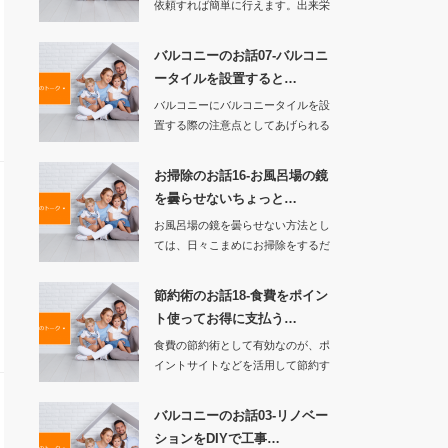
依頼すれば簡単に行えます。出来栄
えも見た目も…
バルコニーのお話07-バルコニ
ータイルを設置すると…
バルコニーにバルコニータイルを設
置する際の注意点としてあげられる
ことは、ボンドで…
お掃除のお話16-お風呂場の鏡
を曇らせないちょっと…
お風呂場の鏡を曇らせない方法とし
ては、日々こまめにお掃除をするだ
けで、鏡の曇りは…
節約術のお話18-食費をポイン
ト使ってお得に支払う…
食費の節約術として有効なのが、ポ
イントサイトなどを活用して節約す
る方法です。…
バルコニーのお話03-リノベー
ションをDIYで工事…