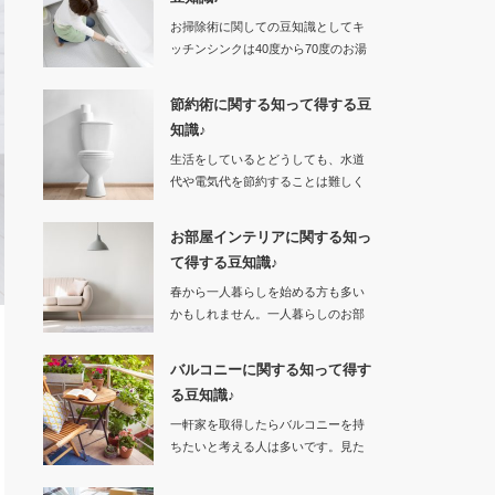
お掃除術に関しての豆知識としてキ
ッチンシンクは40度から70度のお湯
をためてから…
節約術に関する知って得する豆
知識♪
生活をしているとどうしても、水道
代や電気代を節約することは難しく
なってしまいます…
お部屋インテリアに関する知っ
て得する豆知識♪
春から一人暮らしを始める方も多い
かもしれません。一人暮らしのお部
屋という…
バルコニーに関する知って得す
る豆知識♪
一軒家を取得したらバルコニーを持
ちたいと考える人は多いです。見た
目がお洒…