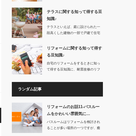
物件購入やリノベ…
テラスに関する知って得する豆
知識♪
テラスといえば、庭に設けられた一
段高くした建物の一部で戸建て住宅
の庭が広いところ…
リフォームに関する知って得す
る豆知識♪
自宅のリフォームをするときに知っ
て得する豆知識に、耐震改修のリフ
ォームやバリアフ…
ランダム記事
リフォームのお話11-バスルー
ムをかわいい雰囲気に…
バスルームはリフォームを検討され
ることが多い場所の一つですが、癒
しの空間でもある…